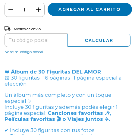
CAMBIAR CP
Entregas para el CP:
Medios de envío
CALCULAR
No sé mi código postal
❤️
Álbum de 30 Figuritas DEL AMOR
📖 30 figuritas · 16 páginas · 1 página especial a
elección
Un álbum más completo y con un toque
especial ✨.
Incluye 30 figuritas y además podés elegir 1
página especial:
Canciones favoritas 🎶,
Películas favoritas 🎬 o Viajes juntos ✈️.
✔ Incluye 30 figuritas con tus fotos