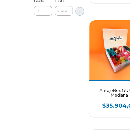
Desde
Hasta
AntojoBox G
Mediana
$35.904,