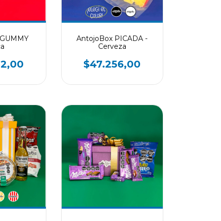
x GUMMY
AntojoBox PICADA -
ca
Cerveza
62,00
$47.256,00