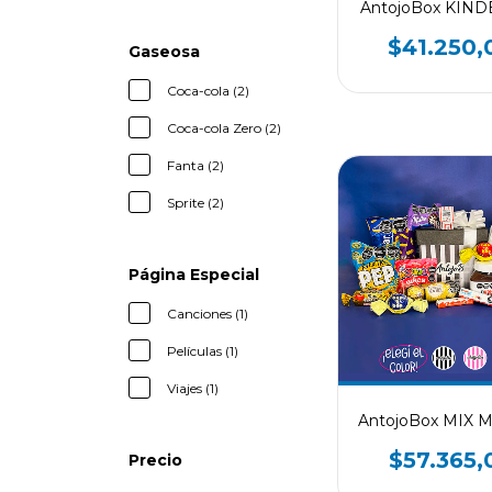
AntojoBox KIN
$41.250,
Gaseosa
Coca-cola (2)
Coca-cola Zero (2)
Fanta (2)
Sprite (2)
Página Especial
Canciones (1)
Películas (1)
Viajes (1)
AntojoBox MIX M
$57.365,
Precio