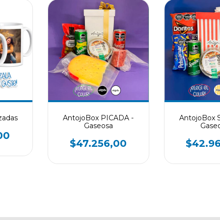
zadas
AntojoBox PICADA -
AntojoBox 
Gaseosa
Gase
00
$47.256,00
$42.9