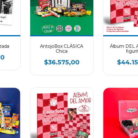
zada
AntojoBox CLÁSICA
Álbum DEL 
Chica
figuri
00
$36.575,00
$44.1