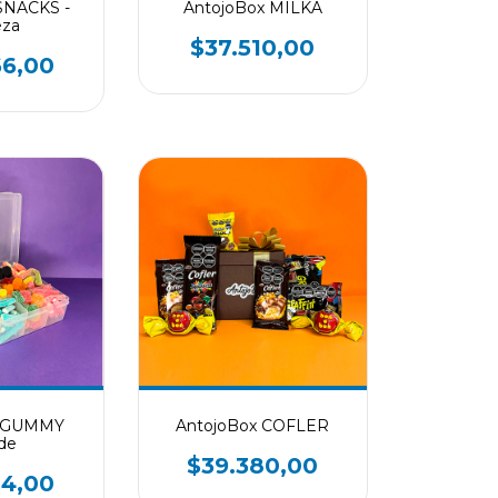
SNACKS -
AntojoBox MILKA
eza
$37.510,00
66,00
x GUMMY
AntojoBox COFLER
de
$39.380,00
24,00