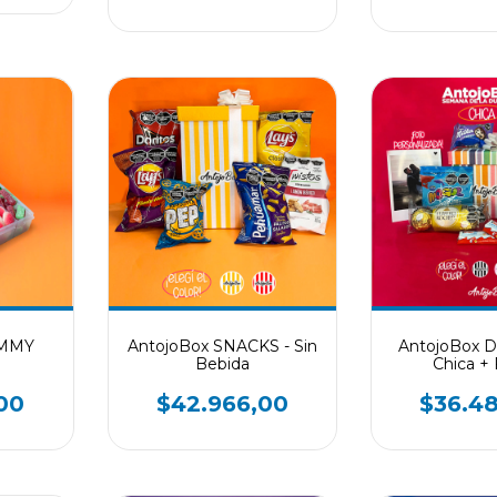
UMMY
AntojoBox SNACKS - Sin
AntojoBox 
Bebida
Chica +
00
$42.966,00
$36.4