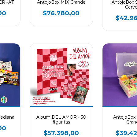
DERKAT
AntojoBox MIX Grande
AntojoBox 
Cerv
00
$76.780,00
$42.9
ediana
Álbum DEL AMOR - 30
AntojoBo
figuritas
Gran
00
$57.398,00
$39.4