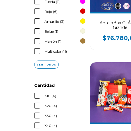
Fucsia (11)
Rojo (6)
Amarillo (3)
AntojoBox CLÁ
Grande
Beige (1)
$76.780,
Marrón (1)
Multicolor (11)
VER TODOS
Cantidad
X10 (4)
X20 (4)
X30 (4)
X40 (4)