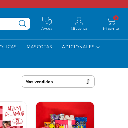
0
Ayuda
Mi cuenta
Mi carrito
OLICAS
MASCOTAS
ADICIONALES