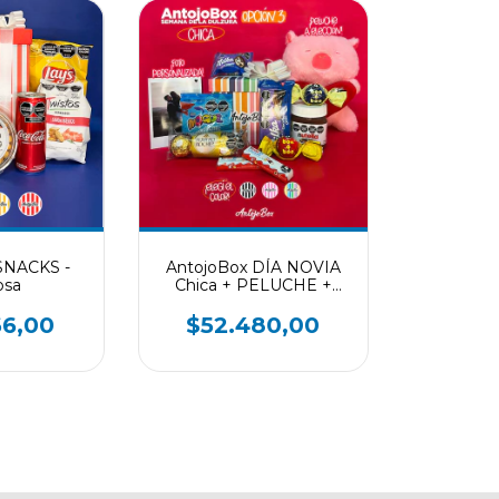
SNACKS -
AntojoBox DÍA NOVIA
osa
Chica + PELUCHE +
FOTO
66,00
$52.480,00