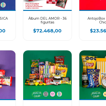
SICA
Álbum DEL AMOR - 36
AntojoBo
figuritas
Chi
00
$72.468,00
$23.5